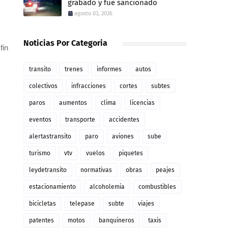
grabado y fue sancionado
agosto 03, 2026
Noticias Por Categoria
fin
transito
trenes
informes
autos
colectivos
infracciones
cortes
subtes
paros
aumentos
clima
licencias
eventos
transporte
accidentes
alertastransito
paro
aviones
sube
turismo
vtv
vuelos
piquetes
leydetransito
normativas
obras
peajes
estacionamiento
alcoholemia
combustibles
bicicletas
telepase
subte
viajes
patentes
motos
banquineros
taxis