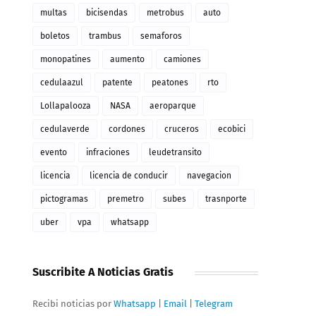
multas
bicisendas
metrobus
auto
boletos
trambus
semaforos
monopatines
aumento
camiones
cedulaazul
patente
peatones
rto
Lollapalooza
NASA
aeroparque
cedulaverde
cordones
cruceros
ecobici
evento
infraciones
leudetransito
licencia
licencia de conducir
navegacion
pictogramas
premetro
subes
trasnporte
uber
vpa
whatsapp
Suscribite A Noticias Gratis
Recibi noticias por
Whatsapp
|
Email
|
Telegram