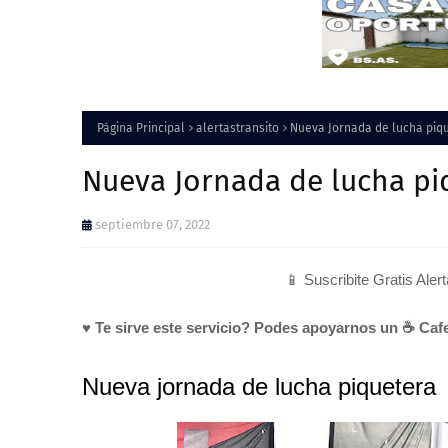
Página Principal
alertastransito
Nueva Jornada de lucha piq
Nueva Jornada de lucha pi
septiembre 07, 2022
📱 Suscribite Gratis Aler
♥ Te sirve este servicio? Podes apoyarnos un ☕ Cafe
Nueva jornada de lucha piquetera