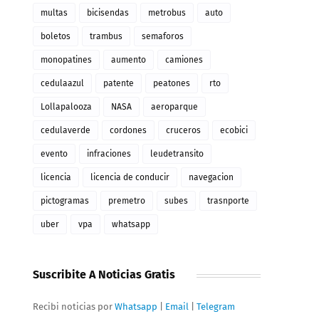
multas
bicisendas
metrobus
auto
boletos
trambus
semaforos
monopatines
aumento
camiones
cedulaazul
patente
peatones
rto
Lollapalooza
NASA
aeroparque
cedulaverde
cordones
cruceros
ecobici
evento
infraciones
leudetransito
licencia
licencia de conducir
navegacion
pictogramas
premetro
subes
trasnporte
uber
vpa
whatsapp
Suscribite A Noticias Gratis
Recibi noticias por
Whatsapp
|
Email
|
Telegram