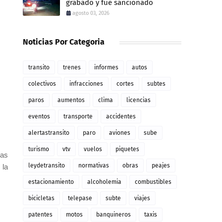
grabado y fue sancionado
agosto 03, 2026
Noticias Por Categoria
transito
trenes
informes
autos
colectivos
infracciones
cortes
subtes
paros
aumentos
clima
licencias
eventos
transporte
accidentes
alertastransito
paro
aviones
sube
turismo
vtv
vuelos
piquetes
las
leydetransito
normativas
obras
peajes
 la
estacionamiento
alcoholemia
combustibles
bicicletas
telepase
subte
viajes
patentes
motos
banquineros
taxis