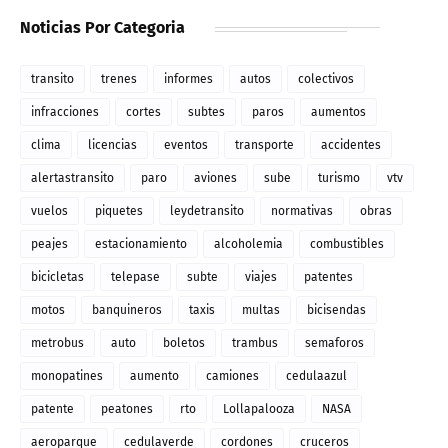
Noticias Por Categoria
transito
trenes
informes
autos
colectivos
infracciones
cortes
subtes
paros
aumentos
clima
licencias
eventos
transporte
accidentes
alertastransito
paro
aviones
sube
turismo
vtv
vuelos
piquetes
leydetransito
normativas
obras
peajes
estacionamiento
alcoholemia
combustibles
bicicletas
telepase
subte
viajes
patentes
motos
banquineros
taxis
multas
bicisendas
metrobus
auto
boletos
trambus
semaforos
monopatines
aumento
camiones
cedulaazul
patente
peatones
rto
Lollapalooza
NASA
aeroparque
cedulaverde
cordones
cruceros