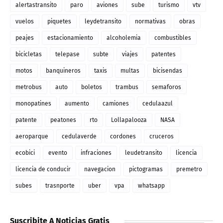
alertastransito
paro
aviones
sube
turismo
vtv
vuelos
piquetes
leydetransito
normativas
obras
peajes
estacionamiento
alcoholemia
combustibles
bicicletas
telepase
subte
viajes
patentes
motos
banquineros
taxis
multas
bicisendas
metrobus
auto
boletos
trambus
semaforos
monopatines
aumento
camiones
cedulaazul
patente
peatones
rto
Lollapalooza
NASA
aeroparque
cedulaverde
cordones
cruceros
ecobici
evento
infraciones
leudetransito
licencia
licencia de conducir
navegacion
pictogramas
premetro
subes
trasnporte
uber
vpa
whatsapp
Suscribite A Noticias Gratis