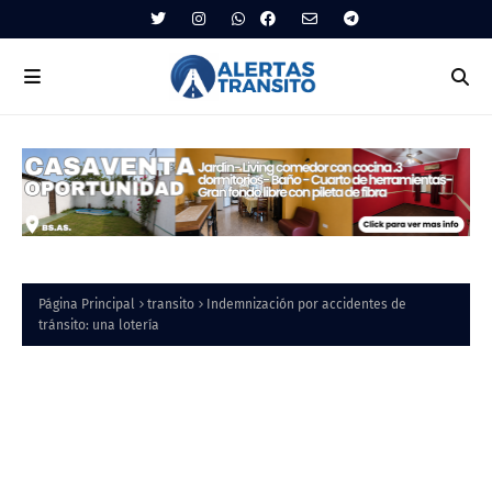
Página Principal
transito
Indemnización por accidentes de
tránsito: una lotería