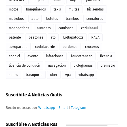
motos
banquineros
taxis
multas
bicisendas
metrobus
auto
boletos
trambus
semaforos
monopatines
aumento
camiones
cedulaazul
patente
peatones
rto
Lollapalooza
NASA
aeroparque
cedulaverde
cordones
cruceros
ecobici
evento
infraciones
leudetransito
licencia
licencia de conducir
navegacion
pictogramas
premetro
subes
trasnporte
uber
vpa
whatsapp
Suscribite A Noticias Gratis
Recibi noticias por
Whatsapp
|
Email
|
Telegram
Suscribite A Noticias Rss