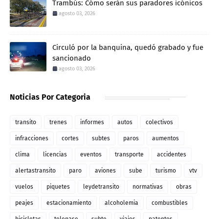
Trambús: Cómo serán sus paradores icónicos
agosto 03, 2026
Circuló por la banquina, quedó grabado y fue
sancionado
agosto 03, 2026
Noticias Por Categoria
transito
trenes
informes
autos
colectivos
infracciones
cortes
subtes
paros
aumentos
clima
licencias
eventos
transporte
accidentes
alertastransito
paro
aviones
sube
turismo
vtv
vuelos
piquetes
leydetransito
normativas
obras
peajes
estacionamiento
alcoholemia
combustibles
bicicletas
telepase
subte
viajes
patentes