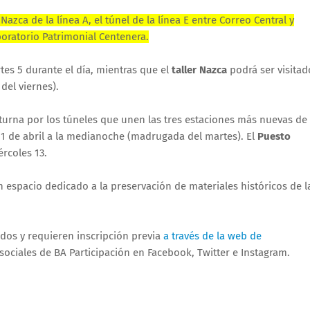
 Nazca de la línea A, el túnel de la línea E entre Correo Central y
boratorio Patrimonial Centenera.
tes 5 durante el día, mientras que el
taller Nazca
podrá ser visitad
del viernes).
cturna por los túneles que unen las tres estaciones más nuevas de 
11 de abril a la medianoche (madrugada del martes). El
Puesto
ércoles 13.
n espacio dedicado a la preservación de materiales históricos de l
ados y requieren inscripción previa
a través de la web de
sociales de BA Participación en Facebook, Twitter e Instagram.