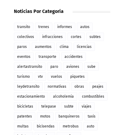
Noticias Por Categoria
transito
trenes
informes
autos
colectivos
infracciones
cortes
subtes
paros
aumentos
clima
licencias
eventos
transporte
accidentes
alertastransito
paro
aviones
sube
turismo
vtv
vuelos
piquetes
leydetransito
normativas
obras
peajes
estacionamiento
alcoholemia
combustibles
bicicletas
telepase
subte
viajes
patentes
motos
banquineros
taxis
multas
bicisendas
metrobus
auto