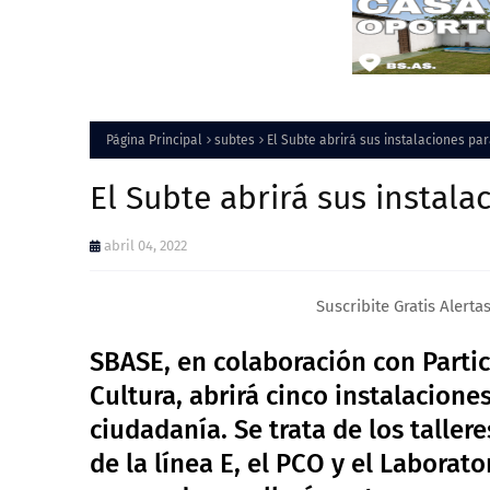
Página Principal
subtes
El Subte abrirá sus instalaciones par
El Subte abrirá sus instala
abril 04, 2022
Suscribite Gratis Alerta
SBASE, en colaboración con Partic
Cultura, abrirá cinco instalaciones
ciudadanía. Se trata de los taller
de la línea E, el PCO y el Laborat