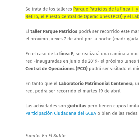
Se trata de los talleres
Parque Patricios de la línea H y
Retiro, el Puesto Central de Operaciones (PCO) y el La
El
taller Parque Patricios
podrá ser recorrido este mar
el próximo jueves 7 de abril por la noche (madrugada 
En el caso de la
línea E
, se realizará una caminata no
red -inauguradas en junio de 2019- el próximo lunes 
Central de Operaciones (PCO)
podrá ser visitado el mi
En tanto que el
Laboratorio Patrimonial Centenera
, u
red, podrá ser recorrido el martes 19 de abril.
Las actividades son
gratuitas
pero tienen cupos limit
Participación Ciudadana del GCBA
o bien de las redes 
Fuente: En El Subte