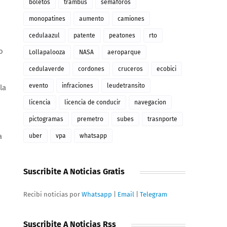
boletos
trambus
semaforos
monopatines
aumento
camiones
cedulaazul
patente
peatones
rto
o
Lollapalooza
NASA
aeroparque
cedulaverde
cordones
cruceros
ecobici
evento
infraciones
leudetransito
la
licencia
licencia de conducir
navegacion
pictogramas
premetro
subes
trasnporte
a
uber
vpa
whatsapp
Suscribite A Noticias Gratis
Recibi noticias por
Whatsapp
|
Email
|
Telegram
Suscribite A Noticias Rss