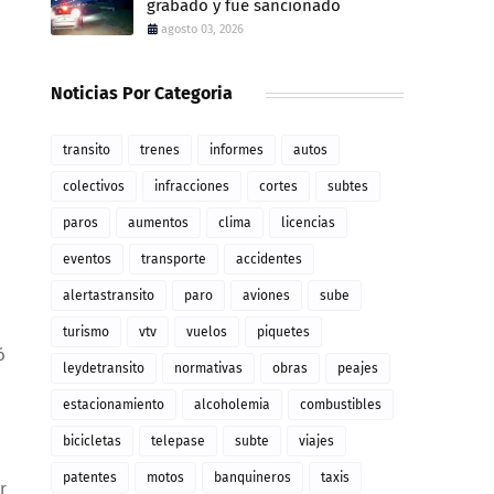
grabado y fue sancionado
agosto 03, 2026
Noticias Por Categoria
transito
trenes
informes
autos
n
colectivos
infracciones
cortes
subtes
paros
aumentos
clima
licencias
eventos
transporte
accidentes
alertastransito
paro
aviones
sube
turismo
vtv
vuelos
piquetes
ó
leydetransito
normativas
obras
peajes
estacionamiento
alcoholemia
combustibles
bicicletas
telepase
subte
viajes
patentes
motos
banquineros
taxis
r