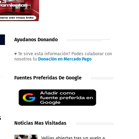
Ayudanos Donando
♥ Te sirve esta información? Podes colaborar con
nosotros tu
Donación en Mercado Pago
Fuentes Preferidas De Google
s
Noticias Mas Visitadas
Valijas abiertas tras un vuelo a