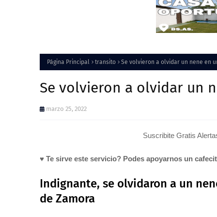
Página Principal
transito
Se volvieron a olvidar un nene en u
Se volvieron a olvidar un 
marzo 25, 2022
Suscribite Gratis Alert
♥ Te sirve este servicio? Podes apoyarnos un cafeci
Indignante, se olvidaron a un nen
de Zamora