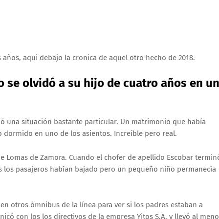
s años, aqui debajo la cronica de aquel otro hecho de 2018.
o se olvidó a su hijo de cuatro años en u
ivió una situación bastante particular. Un matrimonio que había
jo dormido en uno de los asientos. Increíble pero real.
n de Lomas de Zamora. Cuando el chofer de apellido Escobar termin
dos los pasajeros habían bajado pero un pequeño niño permanecía
uen otros ómnibus de la línea para ver si los padres estaban a
có con los los directivos de la empresa Yitos S.A. y llevó al meno