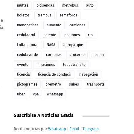
multas
bicisendas
metrobus
auto
boletos
trambus
semaforos
ue
monopatines
aumento
camiones
ia.
cedulaazul
patente
peatones
rto
Lollapalooza
NASA
aeroparque
cedulaverde
cordones
cruceros
ecobici
evento
infraciones
leudetransito
licencia
licencia de conducir
navegacion
pictogramas
premetro
subes
trasnporte
a
uber
vpa
whatsapp
Suscribite A Noticias Gratis
Recibi noticias por
Whatsapp
|
Email
|
Telegram