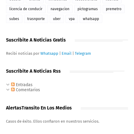
licencia de conducir
navegacion
pictogramas
premetro
subes
trasnporte
uber
vpa
whatsapp
Suscribite A Noticias Gratis
Recibi noticias por
Whatsapp
|
Email
|
Telegram
Suscribite A Noticias Rss
Entradas
Comentarios
AlertasTransito En Los Medios
Casos de éxito. Ellos confiaron en nuestros servicios.