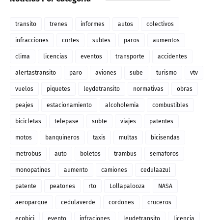
transito
trenes
informes
autos
colectivos
infracciones
cortes
subtes
paros
aumentos
clima
licencias
eventos
transporte
accidentes
alertastransito
paro
aviones
sube
turismo
vtv
vuelos
piquetes
leydetransito
normativas
obras
peajes
estacionamiento
alcoholemia
combustibles
bicicletas
telepase
subte
viajes
patentes
motos
banquineros
taxis
multas
bicisendas
metrobus
auto
boletos
trambus
semaforos
monopatines
aumento
camiones
cedulaazul
patente
peatones
rto
Lollapalooza
NASA
aeroparque
cedulaverde
cordones
cruceros
ecobici
evento
infraciones
leudetransito
licencia