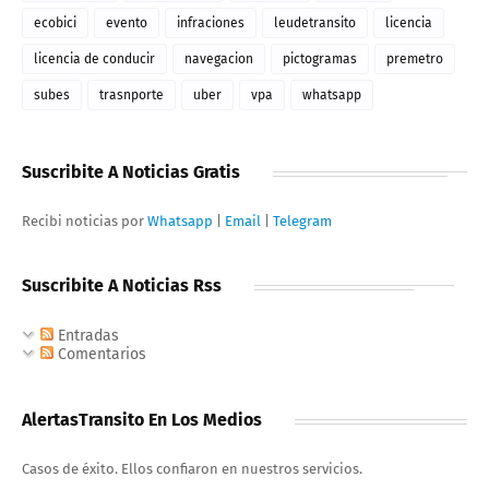
ecobici
evento
infraciones
leudetransito
licencia
licencia de conducir
navegacion
pictogramas
premetro
subes
trasnporte
uber
vpa
whatsapp
Suscribite A Noticias Gratis
Recibi noticias por
Whatsapp
|
Email
|
Telegram
Suscribite A Noticias Rss
Entradas
Comentarios
AlertasTransito En Los Medios
Casos de éxito. Ellos confiaron en nuestros servicios.