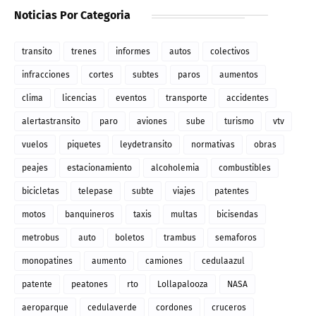
Noticias Por Categoria
transito
trenes
informes
autos
colectivos
infracciones
cortes
subtes
paros
aumentos
clima
licencias
eventos
transporte
accidentes
alertastransito
paro
aviones
sube
turismo
vtv
vuelos
piquetes
leydetransito
normativas
obras
peajes
estacionamiento
alcoholemia
combustibles
bicicletas
telepase
subte
viajes
patentes
motos
banquineros
taxis
multas
bicisendas
metrobus
auto
boletos
trambus
semaforos
monopatines
aumento
camiones
cedulaazul
patente
peatones
rto
Lollapalooza
NASA
aeroparque
cedulaverde
cordones
cruceros