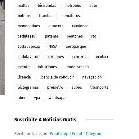
multas
bicisendas
metrobus
auto
boletos
trambus
semaforos
monopatines
aumento
camiones
cedulaazul
patente
peatones
rto
Lollapalooza
NASA
aeroparque
cedulaverde
cordones
cruceros
ecobici
evento
infraciones
leudetransito
licencia
licencia de conducir
navegacion
pictogramas
premetro
subes
trasnporte
uber
vpa
whatsapp
Suscribite A Noticias Gratis
Recibi noticias por
Whatsapp
|
Email
|
Telegram