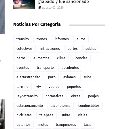
grabado y fue sancionado
agosto 03, 2026
Noticias Por Categoria
transito
trenes
informes
autos
colectivos
infracciones
cortes
subtes
paros
aumentos
clima
licencias
e
eventos
transporte
accidentes
alertastransito
paro
aviones
sube
turismo
vtv
vuelos
piquetes
leydetransito
normativas
obras
peajes
estacionamiento
alcoholemia
combustibles
bicicletas
telepase
subte
viajes
patentes
motos
banquineros
taxis