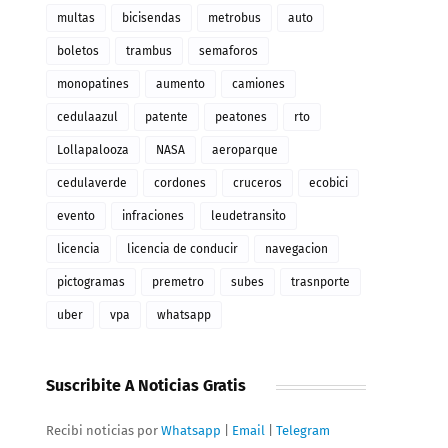
multas
bicisendas
metrobus
auto
boletos
trambus
semaforos
monopatines
aumento
camiones
cedulaazul
patente
peatones
rto
Lollapalooza
NASA
aeroparque
cedulaverde
cordones
cruceros
ecobici
evento
infraciones
leudetransito
licencia
licencia de conducir
navegacion
pictogramas
premetro
subes
trasnporte
uber
vpa
whatsapp
Suscribite A Noticias Gratis
Recibi noticias por
Whatsapp
|
Email
|
Telegram