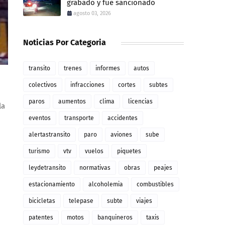
grabado y fue sancionado
agosto 03, 2026
Noticias Por Categoria
transito
trenes
informes
autos
colectivos
infracciones
cortes
subtes
paros
aumentos
clima
licencias
la
eventos
transporte
accidentes
alertastransito
paro
aviones
sube
turismo
vtv
vuelos
piquetes
leydetransito
normativas
obras
peajes
estacionamiento
alcoholemia
combustibles
bicicletas
telepase
subte
viajes
patentes
motos
banquineros
taxis