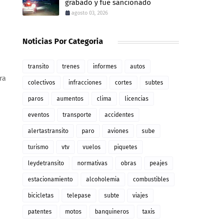
grabado y fue sancionado
agosto 03, 2026
Noticias Por Categoria
transito
trenes
informes
autos
ra
colectivos
infracciones
cortes
subtes
paros
aumentos
clima
licencias
eventos
transporte
accidentes
alertastransito
paro
aviones
sube
turismo
vtv
vuelos
piquetes
leydetransito
normativas
obras
peajes
estacionamiento
alcoholemia
combustibles
bicicletas
telepase
subte
viajes
patentes
motos
banquineros
taxis