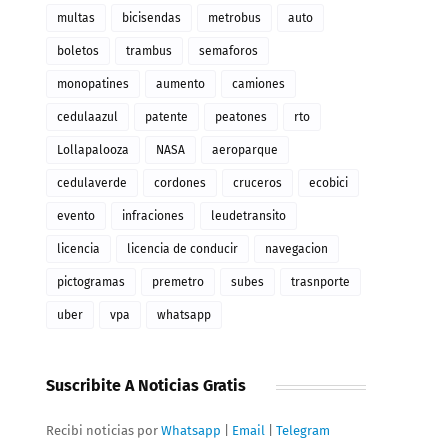
multas
bicisendas
metrobus
auto
boletos
trambus
semaforos
monopatines
aumento
camiones
cedulaazul
patente
peatones
rto
Lollapalooza
NASA
aeroparque
cedulaverde
cordones
cruceros
ecobici
evento
infraciones
leudetransito
licencia
licencia de conducir
navegacion
pictogramas
premetro
subes
trasnporte
uber
vpa
whatsapp
Suscribite A Noticias Gratis
Recibi noticias por
Whatsapp
|
Email
|
Telegram