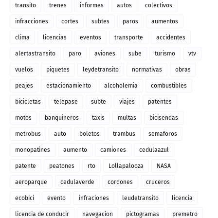
transito
trenes
informes
autos
colectivos
infracciones
cortes
subtes
paros
aumentos
clima
licencias
eventos
transporte
accidentes
alertastransito
paro
aviones
sube
turismo
vtv
vuelos
piquetes
leydetransito
normativas
obras
peajes
estacionamiento
alcoholemia
combustibles
bicicletas
telepase
subte
viajes
patentes
motos
banquineros
taxis
multas
bicisendas
metrobus
auto
boletos
trambus
semaforos
monopatines
aumento
camiones
cedulaazul
patente
peatones
rto
Lollapalooza
NASA
aeroparque
cedulaverde
cordones
cruceros
ecobici
evento
infraciones
leudetransito
licencia
licencia de conducir
navegacion
pictogramas
premetro