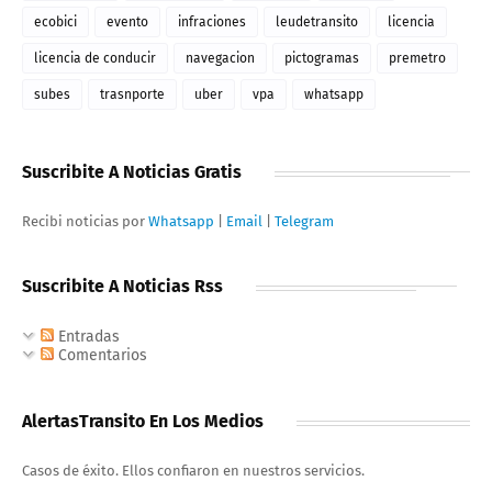
ecobici
evento
infraciones
leudetransito
licencia
licencia de conducir
navegacion
pictogramas
premetro
subes
trasnporte
uber
vpa
whatsapp
Suscribite A Noticias Gratis
Recibi noticias por
Whatsapp
|
Email
|
Telegram
Suscribite A Noticias Rss
Entradas
Comentarios
AlertasTransito En Los Medios
Casos de éxito. Ellos confiaron en nuestros servicios.