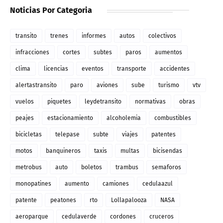
Noticias Por Categoria
transito
trenes
informes
autos
colectivos
infracciones
cortes
subtes
paros
aumentos
clima
licencias
eventos
transporte
accidentes
alertastransito
paro
aviones
sube
turismo
vtv
vuelos
piquetes
leydetransito
normativas
obras
peajes
estacionamiento
alcoholemia
combustibles
bicicletas
telepase
subte
viajes
patentes
motos
banquineros
taxis
multas
bicisendas
metrobus
auto
boletos
trambus
semaforos
monopatines
aumento
camiones
cedulaazul
patente
peatones
rto
Lollapalooza
NASA
aeroparque
cedulaverde
cordones
cruceros