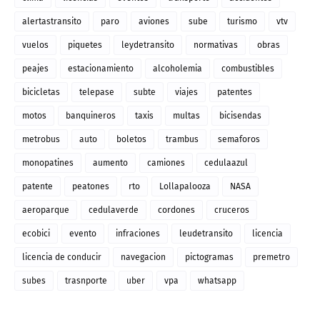
alertastransito
paro
aviones
sube
turismo
vtv
vuelos
piquetes
leydetransito
normativas
obras
peajes
estacionamiento
alcoholemia
combustibles
bicicletas
telepase
subte
viajes
patentes
motos
banquineros
taxis
multas
bicisendas
metrobus
auto
boletos
trambus
semaforos
monopatines
aumento
camiones
cedulaazul
patente
peatones
rto
Lollapalooza
NASA
aeroparque
cedulaverde
cordones
cruceros
ecobici
evento
infraciones
leudetransito
licencia
licencia de conducir
navegacion
pictogramas
premetro
subes
trasnporte
uber
vpa
whatsapp