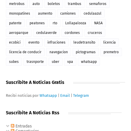
metrobus
auto
boletos
trambus
semaforos
monopatines
aumento
camiones
cedulaazul
patente
peatones
rto
Lollapalooza
NASA
aeroparque
cedulaverde
cordones
cruceros
ecobici
evento
infraciones
leudetransito
licencia
licencia de conducir
navegacion
pictogramas
premetro
subes
trasnporte
uber
vpa
whatsapp
Suscribite A Noticias Gratis
Recibi noticias por
Whatsapp
|
Email
|
Telegram
Suscribite A Noticias Rss
Entradas