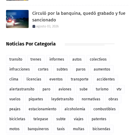
Circuló por la banquina, quedó grabado y fue
sancionado
agosto 03, 2026
Noticias Por Categoria
transito
trenes
informes
autos
colectivos
infracciones
cortes
subtes
paros
aumentos
clima
licencias
eventos
transporte
accidentes
alertastransito
paro
aviones
sube
turismo
vtv
vuelos
piquetes
leydetransito
normativas
obras
peajes
estacionamiento
alcoholemia
combustibles
bicicletas
telepase
subte
viajes
patentes
motos
banquineros
taxis
multas
bicisendas