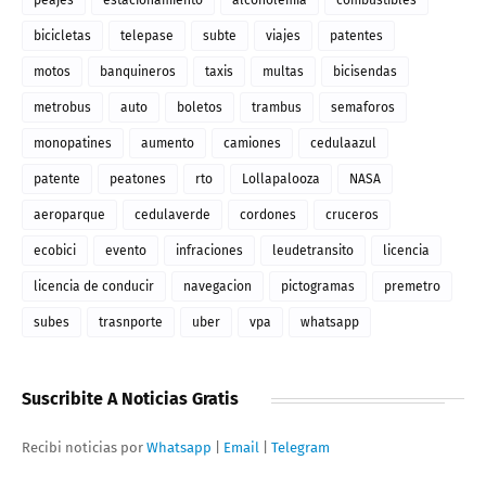
bicicletas
telepase
subte
viajes
patentes
motos
banquineros
taxis
multas
bicisendas
metrobus
auto
boletos
trambus
semaforos
monopatines
aumento
camiones
cedulaazul
patente
peatones
rto
Lollapalooza
NASA
aeroparque
cedulaverde
cordones
cruceros
ecobici
evento
infraciones
leudetransito
licencia
licencia de conducir
navegacion
pictogramas
premetro
subes
trasnporte
uber
vpa
whatsapp
Suscribite A Noticias Gratis
Recibi noticias por
Whatsapp
|
Email
|
Telegram