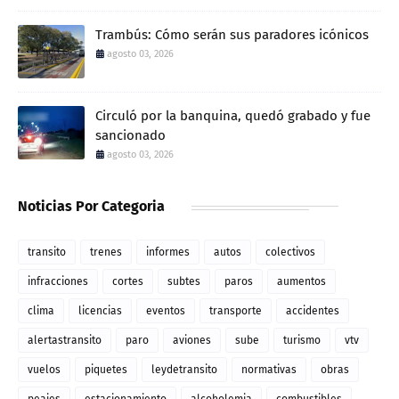
Trambús: Cómo serán sus paradores icónicos
agosto 03, 2026
Circuló por la banquina, quedó grabado y fue
sancionado
agosto 03, 2026
Noticias Por Categoria
transito
trenes
informes
autos
colectivos
infracciones
cortes
subtes
paros
aumentos
clima
licencias
eventos
transporte
accidentes
alertastransito
paro
aviones
sube
turismo
vtv
vuelos
piquetes
leydetransito
normativas
obras
peajes
estacionamiento
alcoholemia
combustibles