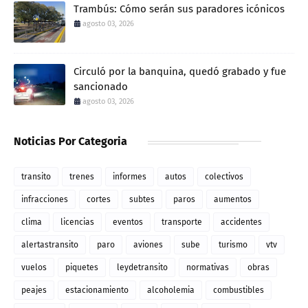
Trambús: Cómo serán sus paradores icónicos
agosto 03, 2026
Circuló por la banquina, quedó grabado y fue
sancionado
agosto 03, 2026
Noticias Por Categoria
transito
trenes
informes
autos
colectivos
infracciones
cortes
subtes
paros
aumentos
clima
licencias
eventos
transporte
accidentes
alertastransito
paro
aviones
sube
turismo
vtv
vuelos
piquetes
leydetransito
normativas
obras
peajes
estacionamiento
alcoholemia
combustibles