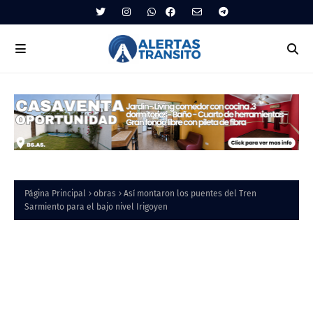
Página Principal
obras
Así montaron los puentes del Tren
Sarmiento para el bajo nivel Irigoyen