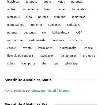
bicicletas
telepase
subte
viajes
patentes
motos
banquineros
taxis
multas
bicisendas
metrobus
auto
boletos
trambus
semaforos
monopatines
aumento
camiones
cedulaazul
patente
peatones
rto
Lollapalooza
NASA
aeroparque
cedulaverde
cordones
cruceros
ecobici
evento
infraciones
leudetransito
licencia
licencia de conducir
navegacion
pictogramas
premetro
subes
trasnporte
uber
vpa
whatsapp
Suscribite A Noticias Gratis
Recibi noticias por
Whatsapp
|
Email
|
Telegram
Suscribite A Noticias Rss