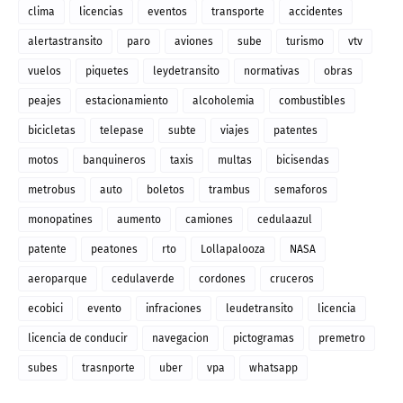
clima
licencias
eventos
transporte
accidentes
alertastransito
paro
aviones
sube
turismo
vtv
vuelos
piquetes
leydetransito
normativas
obras
peajes
estacionamiento
alcoholemia
combustibles
bicicletas
telepase
subte
viajes
patentes
motos
banquineros
taxis
multas
bicisendas
metrobus
auto
boletos
trambus
semaforos
monopatines
aumento
camiones
cedulaazul
patente
peatones
rto
Lollapalooza
NASA
aeroparque
cedulaverde
cordones
cruceros
ecobici
evento
infraciones
leudetransito
licencia
licencia de conducir
navegacion
pictogramas
premetro
subes
trasnporte
uber
vpa
whatsapp