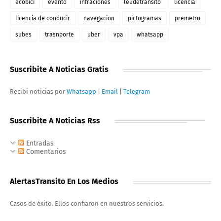
ecobici
evento
infraciones
leudetransito
licencia
licencia de conducir
navegacion
pictogramas
premetro
subes
trasnporte
uber
vpa
whatsapp
Suscribite A Noticias Gratis
Recibi noticias por
Whatsapp
|
Email
|
Telegram
Suscribite A Noticias Rss
Entradas
Comentarios
AlertasTransito En Los Medios
Casos de éxito. Ellos confiaron en nuestros servicios.