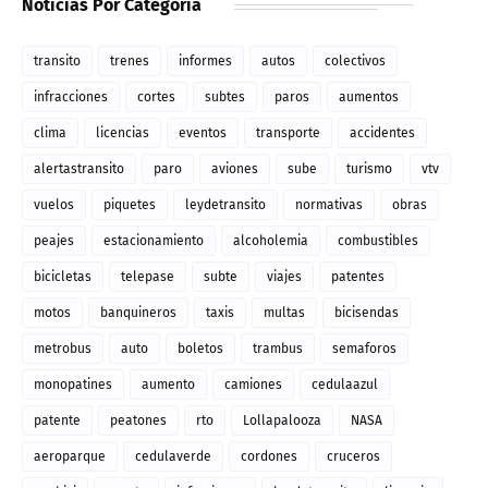
Noticias Por Categoria
transito
trenes
informes
autos
colectivos
infracciones
cortes
subtes
paros
aumentos
clima
licencias
eventos
transporte
accidentes
alertastransito
paro
aviones
sube
turismo
vtv
vuelos
piquetes
leydetransito
normativas
obras
peajes
estacionamiento
alcoholemia
combustibles
bicicletas
telepase
subte
viajes
patentes
motos
banquineros
taxis
multas
bicisendas
metrobus
auto
boletos
trambus
semaforos
monopatines
aumento
camiones
cedulaazul
patente
peatones
rto
Lollapalooza
NASA
aeroparque
cedulaverde
cordones
cruceros