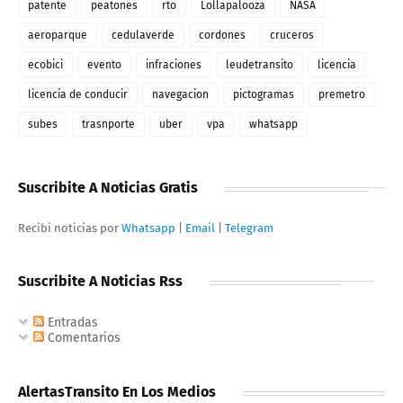
patente
peatones
rto
Lollapalooza
NASA
aeroparque
cedulaverde
cordones
cruceros
ecobici
evento
infraciones
leudetransito
licencia
licencia de conducir
navegacion
pictogramas
premetro
subes
trasnporte
uber
vpa
whatsapp
Suscribite A Noticias Gratis
Recibi noticias por
Whatsapp
|
Email
|
Telegram
Suscribite A Noticias Rss
Entradas
Comentarios
AlertasTransito En Los Medios