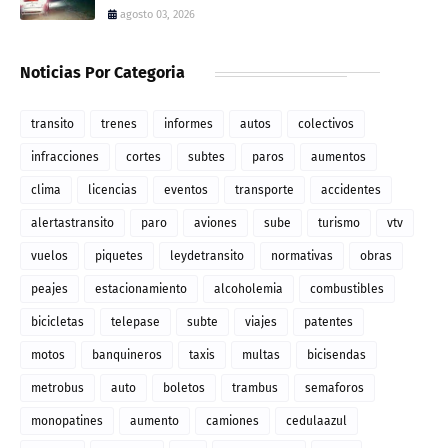
agosto 03, 2026
Noticias Por Categoria
transito
trenes
informes
autos
colectivos
infracciones
cortes
subtes
paros
aumentos
clima
licencias
eventos
transporte
accidentes
alertastransito
paro
aviones
sube
turismo
vtv
vuelos
piquetes
leydetransito
normativas
obras
peajes
estacionamiento
alcoholemia
combustibles
bicicletas
telepase
subte
viajes
patentes
motos
banquineros
taxis
multas
bicisendas
metrobus
auto
boletos
trambus
semaforos
monopatines
aumento
camiones
cedulaazul