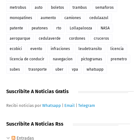
metrobus
auto
boletos
trambus
semaforos
monopatines
aumento
camiones
cedulaazul
patente
peatones
rto
Lollapalooza
NASA
aeroparque
cedulaverde
cordones
cruceros
ecobici
evento
infraciones
leudetransito
licencia
licencia de conducir
navegacion
pictogramas
premetro
subes
trasnporte
uber
vpa
whatsapp
Suscribite A Noticias Gratis
Recibi noticias por
Whatsapp
|
Email
|
Telegram
Suscribite A Noticias Rss
Entradas