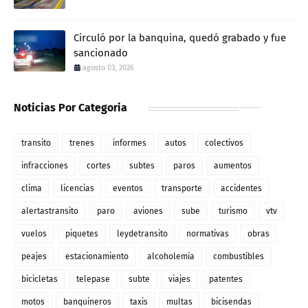
Circuló por la banquina, quedó grabado y fue
sancionado
agosto 03, 2026
Noticias Por Categoria
transito
trenes
informes
autos
colectivos
infracciones
cortes
subtes
paros
aumentos
clima
licencias
eventos
transporte
accidentes
alertastransito
paro
aviones
sube
turismo
vtv
vuelos
piquetes
leydetransito
normativas
obras
peajes
estacionamiento
alcoholemia
combustibles
bicicletas
telepase
subte
viajes
patentes
motos
banquineros
taxis
multas
bicisendas