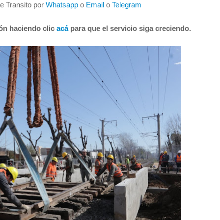
de Transito por
Whatsapp
o
Email
o
Telegram
ión haciendo clic
acá
para que el servicio siga creciendo.