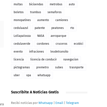
multas
bicisendas
metrobus
auto
boletos
trambus
semaforos
monopatines
aumento
camiones
cedulaazul
patente
peatones
rto
Lollapalooza
NASA
aeroparque
cedulaverde
cordones
cruceros
ecobici
evento
infraciones
leudetransito
licencia
licencia de conducir
navegacion
pictogramas
premetro
subes
trasnporte
uber
vpa
whatsapp
Suscribite A Noticias Gratis
Recibi noticias por
Whatsapp
|
Email
|
Telegram
ara