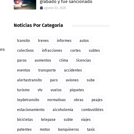
grabado y fue sancionado
agosto 03, 2026
Noticias Por Categoria
transito
trenes
informes
autos
mes
colectivos
infracciones
cortes
subtes
paros
aumentos
clima
licencias
eventos
transporte
accidentes
alertastransito
paro
aviones
sube
turismo
vtv
vuelos
piquetes
leydetransito
normativas
obras
peajes
estacionamiento
alcoholemia
combustibles
bicicletas
telepase
subte
viajes
patentes
motos
banquineros
taxis