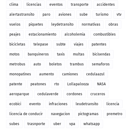
clima
licencias
eventos
transporte
accidentes
alertastransito
paro
aviones
sube
turismo
vtv
vuelos
piquetes
leydetransito
normativas
obras
peajes
estacionamiento
alcoholemia
combustibles
bicicletas
telepase
subte
viajes
patentes
motos
banquineros
taxis
multas
bicisendas
metrobus
auto
boletos
trambus
semaforos
monopatines
aumento
camiones
cedulaazul
patente
peatones
rto
Lollapalooza
NASA
aeroparque
cedulaverde
cordones
cruceros
ecobici
evento
infraciones
leudetransito
licencia
licencia de conducir
navegacion
pictogramas
premetro
subes
trasnporte
uber
vpa
whatsapp