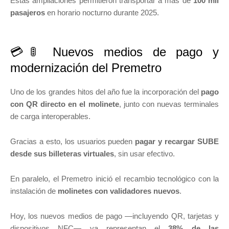
Estas ampliaciones permitieron transportar a más de
100 mil
pasajeros
en horario nocturno durante 2025.
💳🚦 Nuevos medios de pago y
modernización del Premetro
Uno de los grandes hitos del año fue la incorporación del
pago
con QR directo en el molinete
, junto con nuevas terminales
de carga interoperables.
Gracias a esto, los usuarios pueden
pagar y recargar SUBE
desde sus billeteras virtuales
, sin usar efectivo.
En paralelo, el Premetro inició el recambio tecnológico con la
instalación de
molinetes con validadores nuevos
.
Hoy, los nuevos medios de pago —incluyendo QR, tarjetas y
dispositivos NFC— ya representan el
38% de las