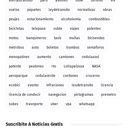
alertastransito
paro
aviones
sube
turismo
vtv
vuelos
piquetes
leydetransito
normativas
obras
peajes
estacionamiento
alcoholemia
combustibles
bicicletas
telepase
subte
viajes
patentes
motos
banquineros
taxis
multas
bicisendas
metrobus
auto
boletos
trambus
semaforos
monopatines
aumento
camiones
cedulaazul
patente
peatones
rto
Lollapalooza
NASA
aeroparque
cedulaverde
cordones
cruceros
ecobici
evento
infraciones
leudetransito
licencia
licencia de conducir
navegacion
pictogramas
premetro
subes
trasnporte
uber
vpa
whatsapp
Suscribite A Noticias Gratis