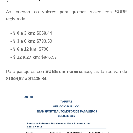
Así quedan los valores para quienes viajen con SUBE
registrada:
🚏
0 a 3 km:
$658,44
🚏
3 a 6 km:
$733,50
🚏
6 a 12 km:
$790
🚏
12 a 27 km:
$846,57
Para pasajeros con
SUBE sin nominalizar
, las tarifas van de
$1046,92 a $1435,34
.