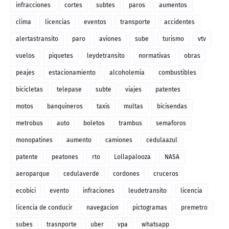
infracciones
cortes
subtes
paros
aumentos
clima
licencias
eventos
transporte
accidentes
alertastransito
paro
aviones
sube
turismo
vtv
vuelos
piquetes
leydetransito
normativas
obras
peajes
estacionamiento
alcoholemia
combustibles
bicicletas
telepase
subte
viajes
patentes
motos
banquineros
taxis
multas
bicisendas
metrobus
auto
boletos
trambus
semaforos
monopatines
aumento
camiones
cedulaazul
patente
peatones
rto
Lollapalooza
NASA
aeroparque
cedulaverde
cordones
cruceros
ecobici
evento
infraciones
leudetransito
licencia
licencia de conducir
navegacion
pictogramas
premetro
subes
trasnporte
uber
vpa
whatsapp