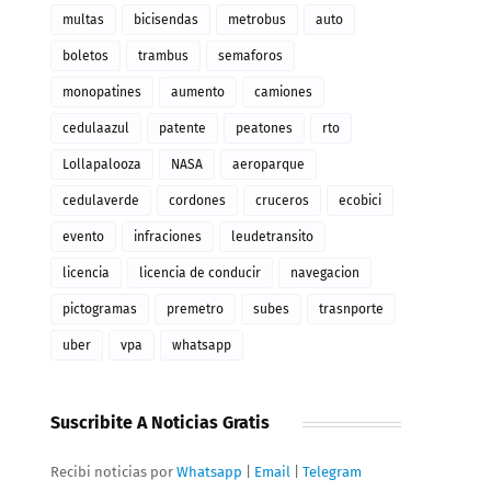
multas
bicisendas
metrobus
auto
boletos
trambus
semaforos
monopatines
aumento
camiones
cedulaazul
patente
peatones
rto
Lollapalooza
NASA
aeroparque
cedulaverde
cordones
cruceros
ecobici
evento
infraciones
leudetransito
licencia
licencia de conducir
navegacion
pictogramas
premetro
subes
trasnporte
uber
vpa
whatsapp
Suscribite A Noticias Gratis
Recibi noticias por
Whatsapp
|
Email
|
Telegram