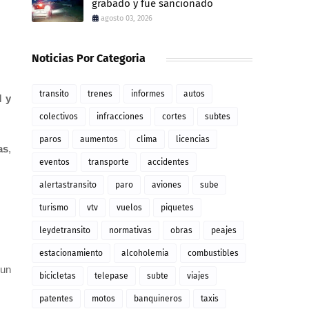
grabado y fue sancionado
agosto 03, 2026
Noticias Por Categoria
transito
trenes
informes
autos
M y
colectivos
infracciones
cortes
subtes
paros
aumentos
clima
licencias
as
,
eventos
transporte
accidentes
alertastransito
paro
aviones
sube
turismo
vtv
vuelos
piquetes
leydetransito
normativas
obras
peajes
estacionamiento
alcoholemia
combustibles
 un
bicicletas
telepase
subte
viajes
patentes
motos
banquineros
taxis