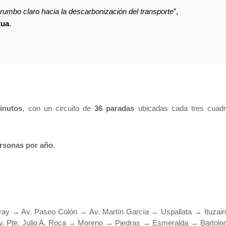
rumbo claro hacia la descarbonización del transporte
”,
tua
.
inutos
, con un circuito de
36 paradas
ubicadas cada tres cuad
rsonas por año
.
ray → Av. Paseo Colón → Av. Martín García → Uspallata → Ituzai
v. Pte. Julio A. Roca → Moreno → Piedras → Esmeralda → Bartol