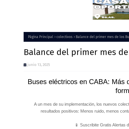
Página Principal
colectivos
Balance del primer mes de los Bu
Balance del primer mes de 
junio 13, 2025
Buses eléctricos en CABA: Más d
for
A un mes de su implementación, los nuevos colec
resultados positivos: Menos ruido, menos cont
📱 Suscribite Gratis Alertas 