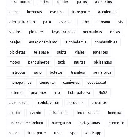
infracciones
cortes
subtes
paros
aumentos
clima
licencias
eventos
transporte
accidentes
alertastransito
paro
aviones
sube
turismo
vtv
vuelos
piquetes
leydetransito
normativas
obras
peajes
estacionamiento
alcoholemia
combustibles
bicicletas
telepase
subte
viajes
patentes
motos
banquineros
taxis
multas
bicisendas
metrobus
auto
boletos
trambus
semaforos
monopatines
aumento
camiones
cedulaazul
patente
peatones
rto
Lollapalooza
NASA
aeroparque
cedulaverde
cordones
cruceros
ecobici
evento
infraciones
leudetransito
licencia
licencia de conducir
navegacion
pictogramas
premetro
subes
trasnporte
uber
vpa
whatsapp