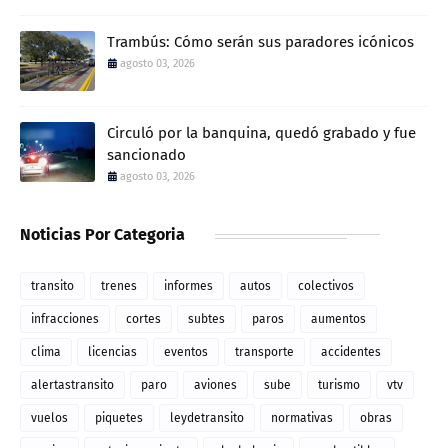
Trambús: Cómo serán sus paradores icónicos
agosto 03, 2026
Circuló por la banquina, quedó grabado y fue
sancionado
agosto 03, 2026
Noticias Por Categoria
transito
trenes
informes
autos
colectivos
infracciones
cortes
subtes
paros
aumentos
clima
licencias
eventos
transporte
accidentes
alertastransito
paro
aviones
sube
turismo
vtv
vuelos
piquetes
leydetransito
normativas
obras