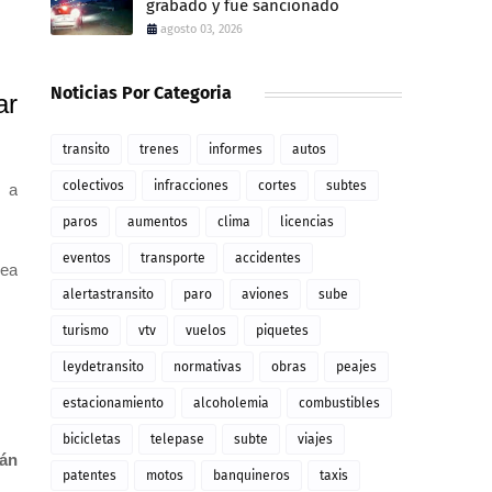
grabado y fue sancionado
agosto 03, 2026
Noticias Por Categoria
ar
transito
trenes
informes
autos
colectivos
infracciones
cortes
subtes
n a
paros
aumentos
clima
licencias
eventos
transporte
accidentes
rea
alertastransito
paro
aviones
sube
turismo
vtv
vuelos
piquetes
leydetransito
normativas
obras
peajes
estacionamiento
alcoholemia
combustibles
bicicletas
telepase
subte
viajes
rán
patentes
motos
banquineros
taxis