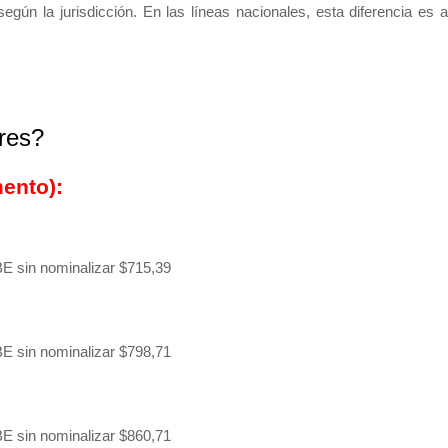
gún la jurisdicción. En las líneas nacionales, esta diferencia es 
res?
ento):
BE sin nominalizar $715,39
BE sin nominalizar $798,71
BE sin nominalizar $860,71