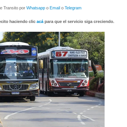
de Transito por
Whatsapp
o
Email
o
Telegram
cito haciendo clic
acá
para que el servicio siga creciendo.