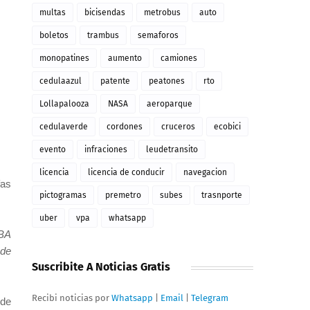
multas
bicisendas
metrobus
auto
boletos
trambus
semaforos
monopatines
aumento
camiones
cedulaazul
patente
peatones
rto
Lollapalooza
NASA
aeroparque
cedulaverde
cordones
cruceros
ecobici
evento
infraciones
leudetransito
licencia
licencia de conducir
navegacion
fas
pictogramas
premetro
subes
trasnporte
uber
vpa
whatsapp
PBA
nde
Suscribite A Noticias Gratis
Recibi noticias por
Whatsapp
|
Email
|
Telegram
de