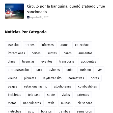
Circuló por la banquina, quedó grabado y fue
sancionado
agosto 03, 2026
Noticias Por Categoria
transito
trenes
informes
autos
colectivos
infracciones
cortes
subtes
paros
aumentos
clima
licencias
eventos
transporte
accidentes
alertastransito
paro
aviones
sube
turismo
vtv
vuelos
piquetes
leydetransito
normativas
obras
peajes
estacionamiento
alcoholemia
combustibles
bicicletas
telepase
subte
viajes
patentes
motos
banquineros
taxis
multas
bicisendas
metrobus
auto
boletos
trambus
semaforos