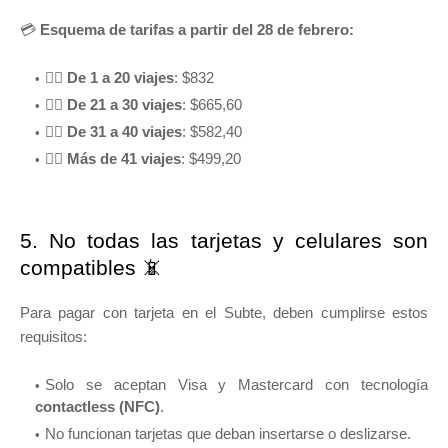
💳
Esquema de tarifas a partir del 28 de febrero:
🚶‍♂️
De 1 a 20 viajes
: $832
🚶‍♀️
De 21 a 30 viajes
: $665,60
🚶‍♂️
De 31 a 40 viajes
: $582,40
🚶‍♀️
Más de 41 viajes
: $499,20
5. No todas las tarjetas y celulares son
compatibles 📵
Para pagar con tarjeta en el Subte, deben cumplirse estos
requisitos:
Solo se aceptan Visa y Mastercard con tecnología
contactless (NFC)
.
No funcionan tarjetas que deban insertarse o deslizarse.