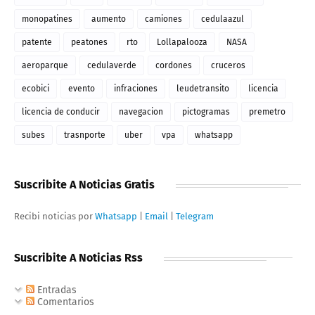
monopatines
aumento
camiones
cedulaazul
patente
peatones
rto
Lollapalooza
NASA
aeroparque
cedulaverde
cordones
cruceros
ecobici
evento
infraciones
leudetransito
licencia
licencia de conducir
navegacion
pictogramas
premetro
subes
trasnporte
uber
vpa
whatsapp
Suscribite A Noticias Gratis
Recibi noticias por
Whatsapp
|
Email
|
Telegram
Suscribite A Noticias Rss
Entradas
Comentarios