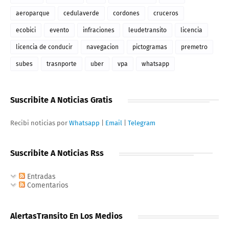
aeroparque
cedulaverde
cordones
cruceros
ecobici
evento
infraciones
leudetransito
licencia
licencia de conducir
navegacion
pictogramas
premetro
subes
trasnporte
uber
vpa
whatsapp
Suscribite A Noticias Gratis
Recibi noticias por
Whatsapp
|
Email
|
Telegram
Suscribite A Noticias Rss
Entradas
Comentarios
AlertasTransito En Los Medios