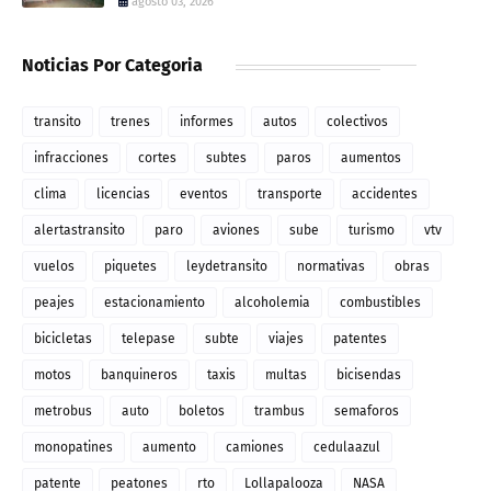
agosto 03, 2026
Noticias Por Categoria
transito
trenes
informes
autos
colectivos
infracciones
cortes
subtes
paros
aumentos
clima
licencias
eventos
transporte
accidentes
alertastransito
paro
aviones
sube
turismo
vtv
vuelos
piquetes
leydetransito
normativas
obras
peajes
estacionamiento
alcoholemia
combustibles
bicicletas
telepase
subte
viajes
patentes
motos
banquineros
taxis
multas
bicisendas
metrobus
auto
boletos
trambus
semaforos
monopatines
aumento
camiones
cedulaazul
patente
peatones
rto
Lollapalooza
NASA