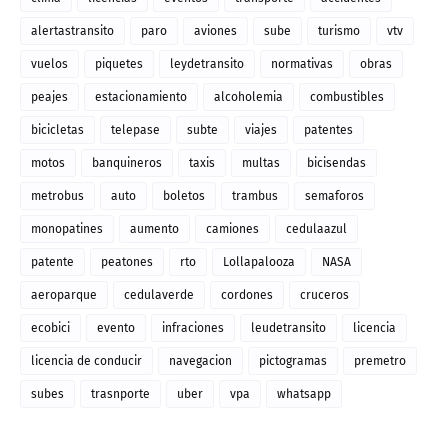
alertastransito
paro
aviones
sube
turismo
vtv
vuelos
piquetes
leydetransito
normativas
obras
peajes
estacionamiento
alcoholemia
combustibles
bicicletas
telepase
subte
viajes
patentes
motos
banquineros
taxis
multas
bicisendas
metrobus
auto
boletos
trambus
semaforos
monopatines
aumento
camiones
cedulaazul
patente
peatones
rto
Lollapalooza
NASA
aeroparque
cedulaverde
cordones
cruceros
ecobici
evento
infraciones
leudetransito
licencia
licencia de conducir
navegacion
pictogramas
premetro
subes
trasnporte
uber
vpa
whatsapp