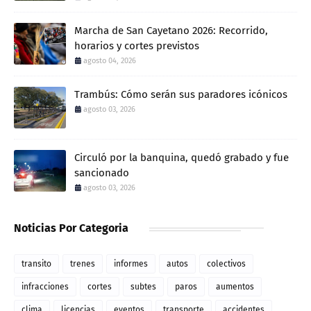
Marcha de San Cayetano 2026: Recorrido,
horarios y cortes previstos
agosto 04, 2026
Trambús: Cómo serán sus paradores icónicos
agosto 03, 2026
Circuló por la banquina, quedó grabado y fue
sancionado
agosto 03, 2026
Noticias Por Categoria
transito
trenes
informes
autos
colectivos
infracciones
cortes
subtes
paros
aumentos
clima
licencias
eventos
transporte
accidentes