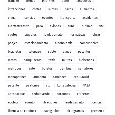
transito
trenes
informes
autos
colectivos
infracciones
cortes
subtes
paros
aumentos
clima
licencias
eventos
transporte
accidentes
alertastransito
paro
aviones
sube
turismo
vtv
vuelos
piquetes
leydetransito
normativas
obras
peajes
estacionamiento
alcoholemia
combustibles
bicicletas
telepase
subte
viajes
patentes
motos
banquineros
taxis
multas
bicisendas
metrobus
auto
boletos
trambus
semaforos
monopatines
aumento
camiones
cedulaazul
patente
peatones
rto
Lollapalooza
NASA
aeroparque
cedulaverde
cordones
cruceros
ecobici
evento
infraciones
leudetransito
licencia
licencia de conducir
navegacion
pictogramas
premetro