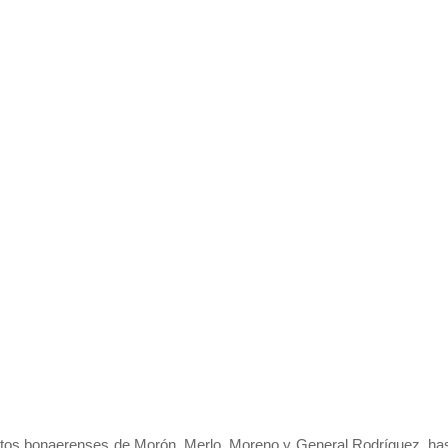
tritos bonaerenses de Morón, Merlo, Moreno y General Rodríguez, ha