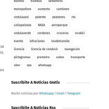
boletos
trambus
semaforos
monopatines
aumento
camiones
cedulaazul
patente
peatones
rto
Lollapalooza
NASA
aeroparque
cedulaverde
cordones
cruceros
ecobici
evento
infraciones
leudetransito
ial
licencia
licencia de conducir
navegacion
ía,
pictogramas
premetro
subes
trasnporte
uber
vpa
whatsapp
ara
Suscribite A Noticias Gratis
Recibi noticias por
Whatsapp
|
Email
|
Telegram
Suscribite A Noticias Rss