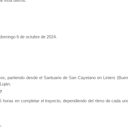
r esta última.
 domingo 6 de octubre de 2024.
tros, partiendo desde el Santuario de San Cayetano en Liniers (Bue
Luján.
?
5 horas en completar el trayecto, dependiendo del ritmo de cada un
e.