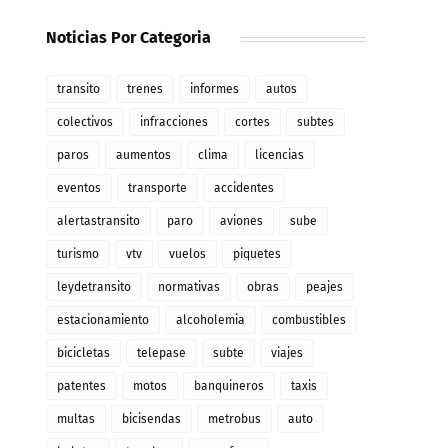
Noticias Por Categoria
transito
trenes
informes
autos
colectivos
infracciones
cortes
subtes
paros
aumentos
clima
licencias
eventos
transporte
accidentes
alertastransito
paro
aviones
sube
turismo
vtv
vuelos
piquetes
leydetransito
normativas
obras
peajes
estacionamiento
alcoholemia
combustibles
bicicletas
telepase
subte
viajes
patentes
motos
banquineros
taxis
multas
bicisendas
metrobus
auto