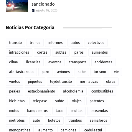
sancionado
agosto 03, 2026
Noticias Por Categoria
transito
trenes
informes
autos
colectivos
infracciones
cortes
subtes
paros
aumentos
clima
licencias
eventos
transporte
accidentes
alertastransito
paro
aviones
sube
turismo
vtv
vuelos
piquetes
leydetransito
normativas
obras
peajes
estacionamiento
alcoholemia
combustibles
bicicletas
telepase
subte
viajes
patentes
motos
banquineros
taxis
multas
bicisendas
metrobus
auto
boletos
trambus
semaforos
monopatines
aumento
camiones
cedulaazul