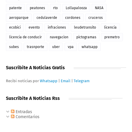
patente
peatones
rto
Lollapalooza
NASA
aeroparque
cedulaverde
cordones
cruceros
ecobici
evento
infraciones
leudetransito
licencia
licencia de conducir
navegacion
pictogramas
premetro
subes
trasnporte
uber
vpa
whatsapp
Suscribite A Noticias Gratis
Recibi noticias por
Whatsapp
|
Email
|
Telegram
Suscribite A Noticias Rss
Entradas
Comentarios