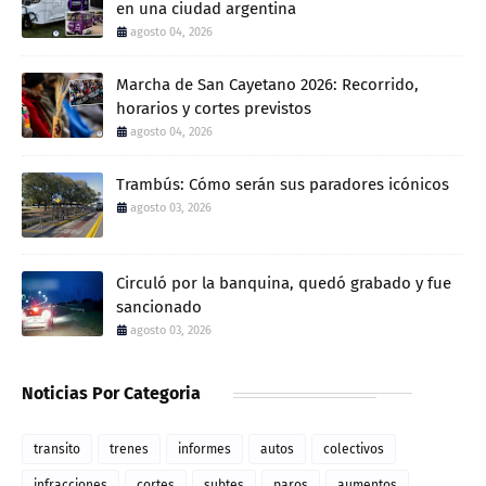
en una ciudad argentina
agosto 04, 2026
Marcha de San Cayetano 2026: Recorrido,
horarios y cortes previstos
agosto 04, 2026
Trambús: Cómo serán sus paradores icónicos
agosto 03, 2026
Circuló por la banquina, quedó grabado y fue
sancionado
agosto 03, 2026
Noticias Por Categoria
transito
trenes
informes
autos
colectivos
infracciones
cortes
subtes
paros
aumentos