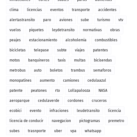
clima
licencias
eventos
transporte
accidentes
alertastransito
paro
aviones
sube
turismo
vtv
vuelos
piquetes
leydetransito
normativas
obras
peajes
estacionamiento
alcoholemia
combustibles
bicicletas
telepase
subte
viajes
patentes
motos
banquineros
taxis
multas
bicisendas
metrobus
auto
boletos
trambus
semaforos
monopatines
aumento
camiones
cedulaazul
patente
peatones
rto
Lollapalooza
NASA
aeroparque
cedulaverde
cordones
cruceros
ecobici
evento
infraciones
leudetransito
licencia
licencia de conducir
navegacion
pictogramas
premetro
subes
trasnporte
uber
vpa
whatsapp