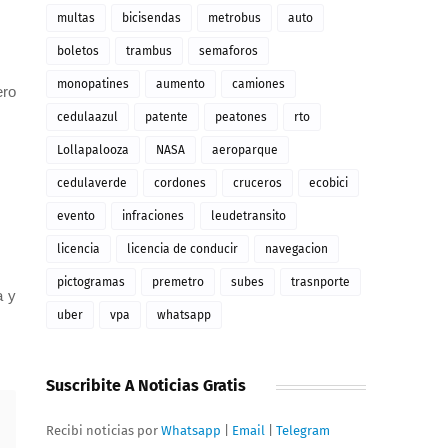
multas
bicisendas
metrobus
auto
boletos
trambus
semaforos
monopatines
aumento
camiones
ero
cedulaazul
patente
peatones
rto
Lollapalooza
NASA
aeroparque
cedulaverde
cordones
cruceros
ecobici
evento
infraciones
leudetransito
licencia
licencia de conducir
navegacion
pictogramas
premetro
subes
trasnporte
a y
uber
vpa
whatsapp
Suscribite A Noticias Gratis
Recibi noticias por
Whatsapp
|
Email
|
Telegram