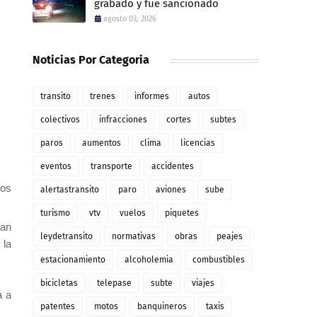
grabado y fue sancionado
agosto 03, 2026
Noticias Por Categoria
transito
trenes
informes
autos
colectivos
infracciones
cortes
subtes
paros
aumentos
clima
licencias
eventos
transporte
accidentes
dos
alertastransito
paro
aviones
sube
turismo
vtv
vuelos
piquetes
zan
leydetransito
normativas
obras
peajes
 la
estacionamiento
alcoholemia
combustibles
bicicletas
telepase
subte
viajes
a a
patentes
motos
banquineros
taxis