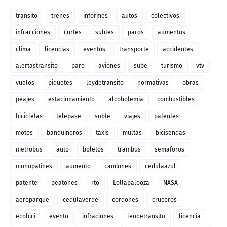
transito
trenes
informes
autos
colectivos
infracciones
cortes
subtes
paros
aumentos
clima
licencias
eventos
transporte
accidentes
alertastransito
paro
aviones
sube
turismo
vtv
vuelos
piquetes
leydetransito
normativas
obras
peajes
estacionamiento
alcoholemia
combustibles
bicicletas
telepase
subte
viajes
patentes
motos
banquineros
taxis
multas
bicisendas
metrobus
auto
boletos
trambus
semaforos
monopatines
aumento
camiones
cedulaazul
patente
peatones
rto
Lollapalooza
NASA
aeroparque
cedulaverde
cordones
cruceros
ecobici
evento
infraciones
leudetransito
licencia