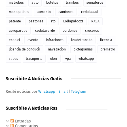
metrobus
auto
boletos
trambus
semaforos
monopatines
aumento
camiones
cedulaazul
patente
peatones
rto
Lollapalooza
NASA
aeroparque
cedulaverde
cordones
cruceros
ecobici
evento
infraciones
leudetransito
licencia
licencia de conducir
navegacion
pictogramas
premetro
subes
trasnporte
uber
vpa
whatsapp
Suscribite A Noticias Gratis
Recibi noticias por
Whatsapp
|
Email
|
Telegram
Suscribite A Noticias Rss
Entradas
Comentarios