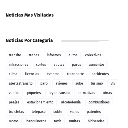
Noticias Mas Visitadas
Noticias Por Categoria
transito
trenes
informes
autos
colectivos
infracciones
cortes
subtes
paros
aumentos
clima
licencias
eventos
transporte
accidentes
alertastransito
paro
aviones
sube
turismo
vtv
vuelos
piquetes
leydetransito
normativas
obras
peajes
estacionamiento
alcoholemia
combustibles
bicicletas
telepase
subte
viajes
patentes
motos
banquineros
taxis
multas
bicisendas