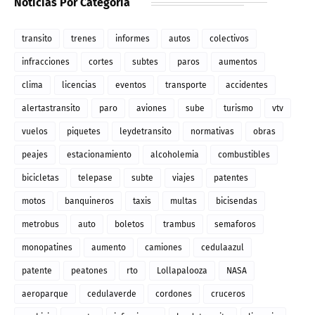
Noticias Por Categoria
transito
trenes
informes
autos
colectivos
infracciones
cortes
subtes
paros
aumentos
clima
licencias
eventos
transporte
accidentes
alertastransito
paro
aviones
sube
turismo
vtv
vuelos
piquetes
leydetransito
normativas
obras
peajes
estacionamiento
alcoholemia
combustibles
bicicletas
telepase
subte
viajes
patentes
motos
banquineros
taxis
multas
bicisendas
metrobus
auto
boletos
trambus
semaforos
monopatines
aumento
camiones
cedulaazul
patente
peatones
rto
Lollapalooza
NASA
aeroparque
cedulaverde
cordones
cruceros