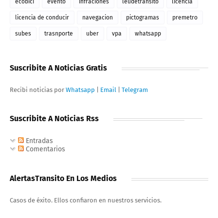
ecobici
evento
infraciones
leudetransito
licencia
licencia de conducir
navegacion
pictogramas
premetro
subes
trasnporte
uber
vpa
whatsapp
Suscribite A Noticias Gratis
Recibi noticias por
Whatsapp
|
Email
|
Telegram
Suscribite A Noticias Rss
Entradas
Comentarios
AlertasTransito En Los Medios
Casos de éxito. Ellos confiaron en nuestros servicios.