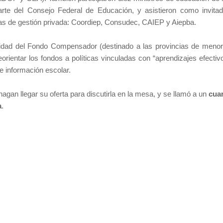
rte del Consejo Federal de Educación, y asistieron como invita
vas de gestión privada: Coordiep, Consudec, CAIEP y Aiepba.
inuidad del Fondo Compensador (destinado a las provincias de meno
orientar los fondos a políticas vinculadas con “aprendizajes efectiv
e información escolar.
 hagan llegar su oferta para discutirla en la mesa, y se llamó a un
cuar
a
.