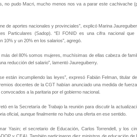
ares, no pudo Macri, mucho menos nos va a parar este cachivache (
 de aportes nacionales y provinciales”, explicó Marina Jaureguiber
ntes Particulares (Sadop). “El FONID es una cifra nacional que
 un 10% y un 20% en los salarios”, agregó.
ue más del 80% somos mujeres, muchísimas de ellas cabeza de famil
una reducción del salario”, lamentó Jaureguiberry.
e están incumpliendo las leyes”, expresó Fabián Felman, titular de
remios docentes de la CGT habían anunciado una medida de fuerza
nvocados a la paritaria por el gobierno nacional.
etó en la Secretaría de Trabajo la reunión para discutir la actualizac
ria oficial, aunque finalmente no hubo una oferta en ese sentido.
mar Yasin; el secretario de Educación, Carlos Torrendell, y los ci
P y CEA). También participaron diez ministros de educación de 