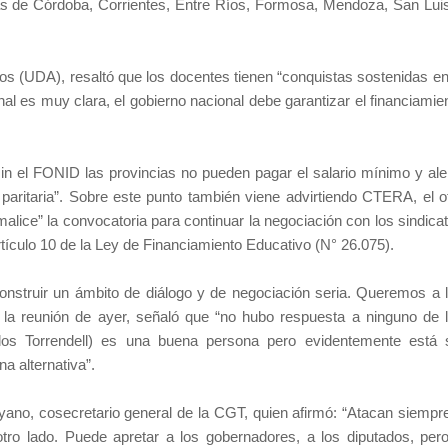
ias de Córdoba, Corrientes, Entre Ríos, Formosa, Mendoza, San Lui
os (UDA), resaltó que los docentes tienen “conquistas sostenidas en
l es muy clara, el gobierno nacional debe garantizar el financiamie
in el FONID las provincias no pueden pagar el salario mínimo y ale
paritaria”. Sobre este punto también viene advirtiendo CTERA, el o
alice” la convocatoria para continuar la negociación con los sindica
rtículo 10 de la Ley de Financiamiento Educativo (N° 26.075).
struir un ámbito de diálogo y de negociación seria. Queremos a 
la reunión de ayer, señaló que “no hubo respuesta a ninguno de 
los Torrendell) es una buena persona pero evidentemente está 
a alternativa”.
ano, cosecretario general de la CGT, quien afirmó: “Atacan siempr
tro lado. Puede apretar a los gobernadores, a los diputados, per