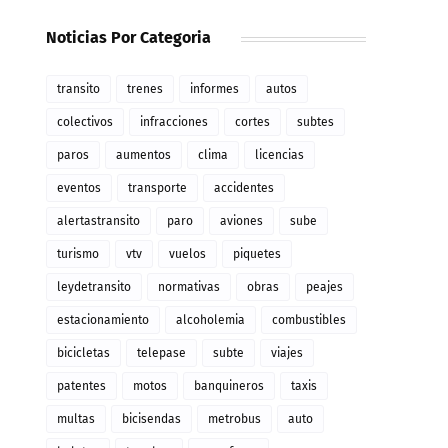
Noticias Por Categoria
transito
trenes
informes
autos
colectivos
infracciones
cortes
subtes
paros
aumentos
clima
licencias
eventos
transporte
accidentes
alertastransito
paro
aviones
sube
turismo
vtv
vuelos
piquetes
leydetransito
normativas
obras
peajes
estacionamiento
alcoholemia
combustibles
bicicletas
telepase
subte
viajes
patentes
motos
banquineros
taxis
multas
bicisendas
metrobus
auto