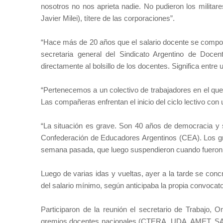
nosotros no nos aprieta nadie. No pudieron los milit
Javier Milei), títere de las corporaciones”.
“Hace más de 20 años que el salario docente se compone
secretaria general del Sindicato Argentino de Doce
directamente al bolsillo de los docentes. Significa entre
“Pertenecemos a un colectivo de trabajadores en el q
Las compañeras enfrentan el inicio del ciclo lectivo con 
“La situación es grave. Son 40 años de democracia y s
Confederación de Educadores Argentinos (CEA). Los g
semana pasada, que luego suspendieron cuando fueron co
Luego de varias idas y vueltas, ayer a la tarde se concr
del salario mínimo, según anticipaba la propia convocato
Participaron de la reunión el secretario de Trabajo, O
gremios docentes nacionales (CTERA, UDA, AMET, SADO