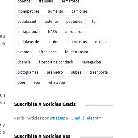
boletos
trambus
semaforos
monopatines
aumento
camiones
cedulaazul
patente
peatones
rto
Lollapalooza
NASA
aeroparque
ra
cedulaverde
cordones
cruceros
ecobici
 la
evento
infraciones
leudetransito
licencia
licencia de conducir
navegacion
pictogramas
premetro
subes
trasnporte
uber
vpa
whatsapp
 un
ivo
Suscribite A Noticias Gratis
Recibi noticias por
Whatsapp
|
Email
|
Telegram
n y
clo
Suscribite A Noticias Rss