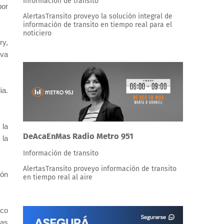
Información de transito
por
AlertasTransito proveyo la solución integral de
información de transito en tiempo real para el
noticiero
ry,
 va
ia.
 la
DeAcaEnMas Radio Metro 951
 la
Información de transito
AlertasTransito proveyo información de transito
ión
en tiempo real al aire
nco
las