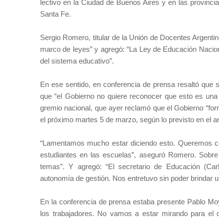
lectivo en la Ciudad de Buenos Aires y en las provinc
Santa Fe.
Sergio Romero, titular de la Unión de Docentes Argentin
marco de leyes” y agregó: “La Ley de Educación Naciona
del sistema educativo”.
En ese sentido, en conferencia de prensa resaltó que s
que “el Gobierno no quiere reconocer que esto es una 
gremio nacional, que ayer reclamó que el Gobierno “form
el próximo martes 5 de marzo, según lo previsto en el a
“Lamentamos mucho estar diciendo esto. Queremos con
estudiantes en las escuelas”, aseguró Romero. Sobre 
temas”. Y agregó: “El secretario de Educación (Car
autonomía de gestión. Nos entretuvo sin poder brindar un
En la conferencia de prensa estaba presente Pablo Moy
los trabajadores. No vamos a estar mirando para el o