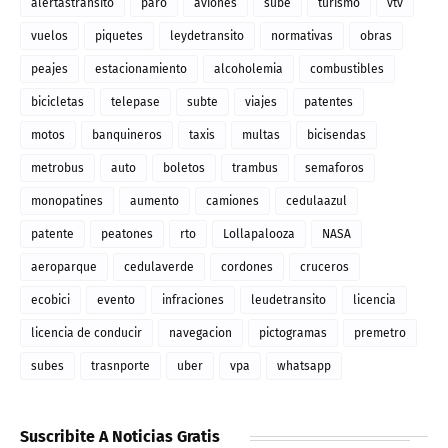
alertastransito
paro
aviones
sube
turismo
vtv
vuelos
piquetes
leydetransito
normativas
obras
peajes
estacionamiento
alcoholemia
combustibles
bicicletas
telepase
subte
viajes
patentes
motos
banquineros
taxis
multas
bicisendas
metrobus
auto
boletos
trambus
semaforos
monopatines
aumento
camiones
cedulaazul
patente
peatones
rto
Lollapalooza
NASA
aeroparque
cedulaverde
cordones
cruceros
ecobici
evento
infraciones
leudetransito
licencia
licencia de conducir
navegacion
pictogramas
premetro
subes
trasnporte
uber
vpa
whatsapp
Suscribite A Noticias Gratis