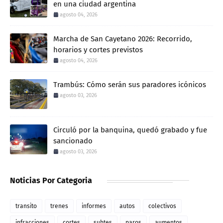
en una ciudad argentina
agosto 04, 2026
Marcha de San Cayetano 2026: Recorrido,
horarios y cortes previstos
agosto 04, 2026
Trambús: Cómo serán sus paradores icónicos
agosto 03, 2026
Circuló por la banquina, quedó grabado y fue
sancionado
agosto 03, 2026
Noticias Por Categoria
transito
trenes
informes
autos
colectivos
infracciones
cortes
subtes
paros
aumentos