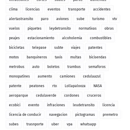
clima
licencias
eventos
transporte
accidentes
alertastransito
paro
aviones
sube
turismo
vtv
vuelos
piquetes
leydetransito
normativas
obras
peajes
estacionamiento
alcoholemia
combustibles
bicicletas
telepase
subte
viajes
patentes
motos
banquineros
taxis
multas
bicisendas
metrobus
auto
boletos
trambus
semaforos
monopatines
aumento
camiones
cedulaazul
patente
peatones
rto
Lollapalooza
NASA
aeroparque
cedulaverde
cordones
cruceros
ecobici
evento
infraciones
leudetransito
licencia
licencia de conducir
navegacion
pictogramas
premetro
subes
trasnporte
uber
vpa
whatsapp