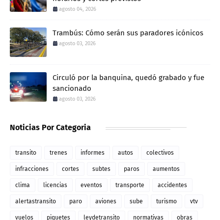
agosto 04, 2026
Trambús: Cómo serán sus paradores icónicos
agosto 03, 2026
Circuló por la banquina, quedó grabado y fue
sancionado
agosto 03, 2026
Noticias Por Categoria
transito
trenes
informes
autos
colectivos
infracciones
cortes
subtes
paros
aumentos
clima
licencias
eventos
transporte
accidentes
alertastransito
paro
aviones
sube
turismo
vtv
vuelos
piquetes
leydetransito
normativas
obras