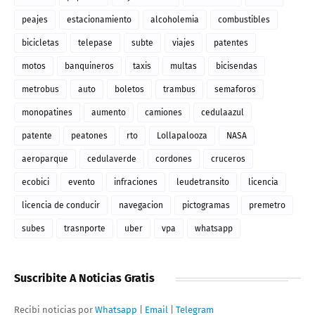
peajes
estacionamiento
alcoholemia
combustibles
bicicletas
telepase
subte
viajes
patentes
motos
banquineros
taxis
multas
bicisendas
metrobus
auto
boletos
trambus
semaforos
monopatines
aumento
camiones
cedulaazul
patente
peatones
rto
Lollapalooza
NASA
aeroparque
cedulaverde
cordones
cruceros
ecobici
evento
infraciones
leudetransito
licencia
licencia de conducir
navegacion
pictogramas
premetro
subes
trasnporte
uber
vpa
whatsapp
Suscribite A Noticias Gratis
Recibi noticias por
Whatsapp
|
Email
|
Telegram