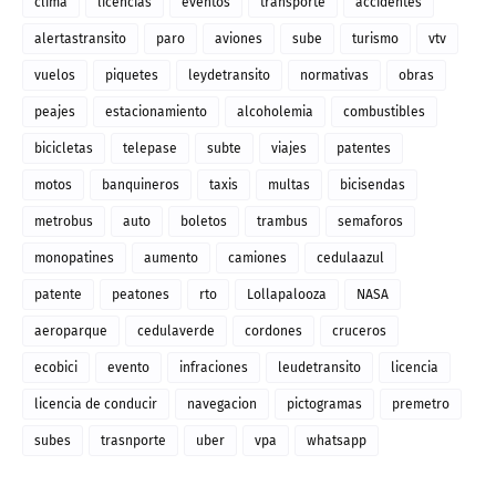
clima
licencias
eventos
transporte
accidentes
alertastransito
paro
aviones
sube
turismo
vtv
vuelos
piquetes
leydetransito
normativas
obras
peajes
estacionamiento
alcoholemia
combustibles
bicicletas
telepase
subte
viajes
patentes
motos
banquineros
taxis
multas
bicisendas
metrobus
auto
boletos
trambus
semaforos
monopatines
aumento
camiones
cedulaazul
patente
peatones
rto
Lollapalooza
NASA
aeroparque
cedulaverde
cordones
cruceros
ecobici
evento
infraciones
leudetransito
licencia
licencia de conducir
navegacion
pictogramas
premetro
subes
trasnporte
uber
vpa
whatsapp