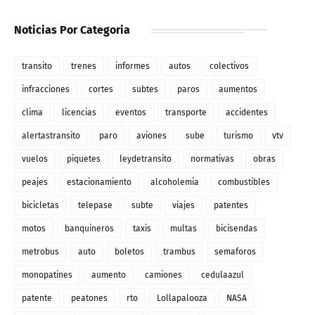
Noticias Por Categoria
transito
trenes
informes
autos
colectivos
infracciones
cortes
subtes
paros
aumentos
clima
licencias
eventos
transporte
accidentes
alertastransito
paro
aviones
sube
turismo
vtv
vuelos
piquetes
leydetransito
normativas
obras
peajes
estacionamiento
alcoholemia
combustibles
bicicletas
telepase
subte
viajes
patentes
motos
banquineros
taxis
multas
bicisendas
metrobus
auto
boletos
trambus
semaforos
monopatines
aumento
camiones
cedulaazul
patente
peatones
rto
Lollapalooza
NASA