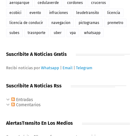
aeroparque
cedulaverde
cordones
cruceros
ecobici
evento
infraciones
leudetransito
licencia
licencia de conducir
navegacion
pictogramas
premetro
subes
trasnporte
uber
vpa
whatsapp
Suscribite A Noticias Gratis
Recibi noticias por
Whatsapp
|
Email
|
Telegram
Suscribite A Noticias Rss
Entradas
Comentarios
AlertasTransito En Los Medios