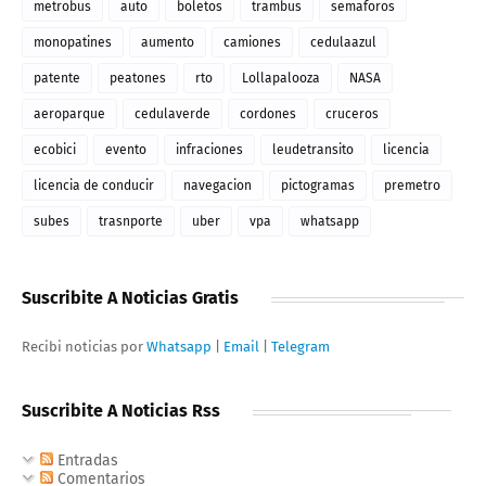
metrobus
auto
boletos
trambus
semaforos
monopatines
aumento
camiones
cedulaazul
patente
peatones
rto
Lollapalooza
NASA
aeroparque
cedulaverde
cordones
cruceros
ecobici
evento
infraciones
leudetransito
licencia
licencia de conducir
navegacion
pictogramas
premetro
subes
trasnporte
uber
vpa
whatsapp
Suscribite A Noticias Gratis
Recibi noticias por
Whatsapp
|
Email
|
Telegram
Suscribite A Noticias Rss
Entradas
Comentarios