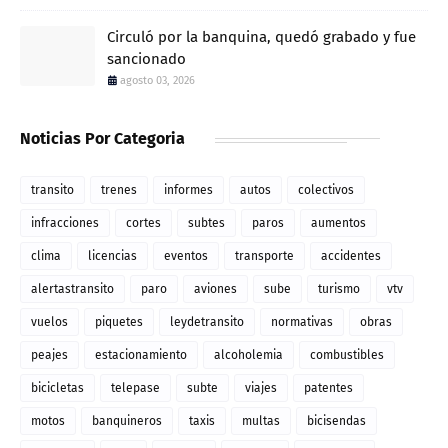
Circuló por la banquina, quedó grabado y fue
sancionado
agosto 03, 2026
Noticias Por Categoria
transito
trenes
informes
autos
colectivos
infracciones
cortes
subtes
paros
aumentos
clima
licencias
eventos
transporte
accidentes
alertastransito
paro
aviones
sube
turismo
vtv
vuelos
piquetes
leydetransito
normativas
obras
peajes
estacionamiento
alcoholemia
combustibles
bicicletas
telepase
subte
viajes
patentes
motos
banquineros
taxis
multas
bicisendas