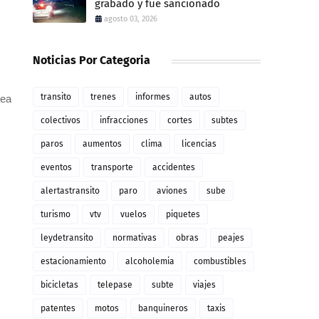
grabado y fue sancionado
agosto 03, 2026
Noticias Por Categoria
transito
trenes
informes
autos
nea
colectivos
infracciones
cortes
subtes
paros
aumentos
clima
licencias
eventos
transporte
accidentes
alertastransito
paro
aviones
sube
turismo
vtv
vuelos
piquetes
leydetransito
normativas
obras
peajes
estacionamiento
alcoholemia
combustibles
bicicletas
telepase
subte
viajes
patentes
motos
banquineros
taxis