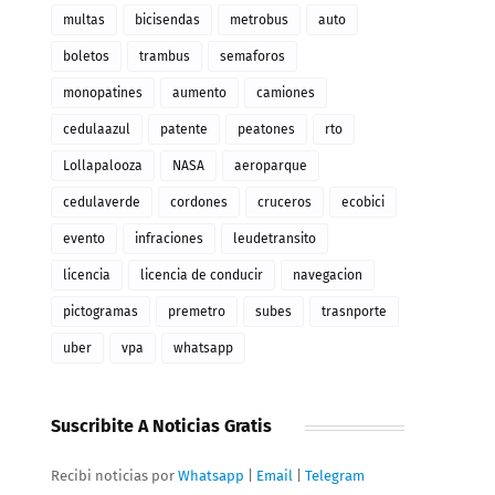
multas
bicisendas
metrobus
auto
boletos
trambus
semaforos
monopatines
aumento
camiones
cedulaazul
patente
peatones
rto
Lollapalooza
NASA
aeroparque
cedulaverde
cordones
cruceros
ecobici
evento
infraciones
leudetransito
licencia
licencia de conducir
navegacion
pictogramas
premetro
subes
trasnporte
uber
vpa
whatsapp
Suscribite A Noticias Gratis
Recibi noticias por
Whatsapp
|
Email
|
Telegram