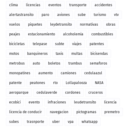
clima
licencias
eventos
transporte
accidentes
alertastransito
paro
aviones
sube
turismo
vtv
vuelos
piquetes
leydetransito
normativas
obras
peajes
estacionamiento
alcoholemia
combustibles
bicicletas
telepase
subte
viajes
patentes
motos
banquineros
taxis
multas
bicisendas
metrobus
auto
boletos
trambus
semaforos
monopatines
aumento
camiones
cedulaazul
patente
peatones
rto
Lollapalooza
NASA
aeroparque
cedulaverde
cordones
cruceros
ecobici
evento
infraciones
leudetransito
licencia
licencia de conducir
navegacion
pictogramas
premetro
subes
trasnporte
uber
vpa
whatsapp